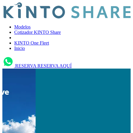
Modelos
Cotizador KINTO Share
KINTO One Fleet
Inicio
RESERVA
RESERVA AQUÍ